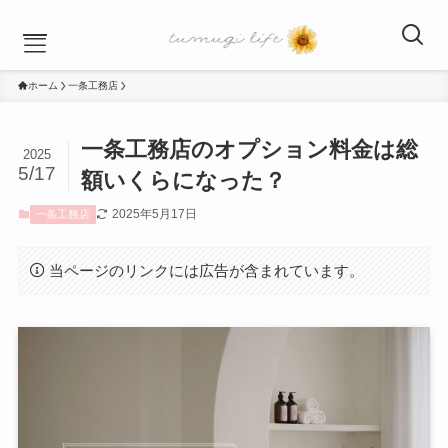
ホーム
一条工務店
HOME
一条工務店のオプション料金は総
一条工務店
2025
5/17
暮らし
額いくらになった？
子ども
2025年5月17日
一条工務店
私のこと
お問い合わせ
当ページのリンクには広告が含まれています。